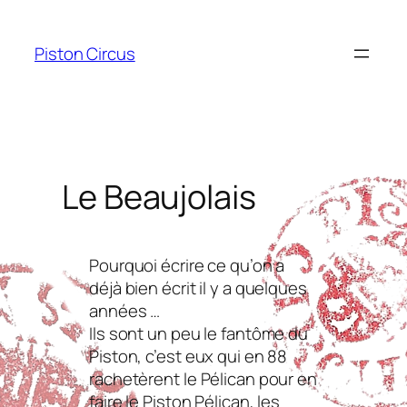
Aller
au
Piston Circus
contenu
Le Beaujolais
Pourquoi écrire ce qu’on a
déjà bien écrit il y a quelques
années …
Ils sont un peu le fantôme du
Piston, c’est eux qui en 88
rachetèrent le Pélican pour en
faire le Piston Pélican, les